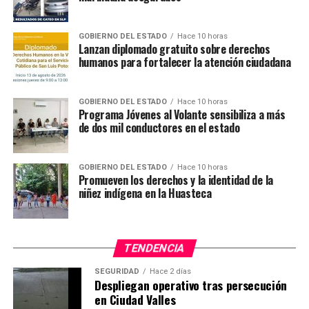
encuentra capacitado para desempeñarse en cualquier
área, aunque dijo debe revisarse la currícula de materias
GOBIERNO DEL ESTADO
Hace 10 horas
y ajustar algunos temas para adecuarlo al mundo real,
Lanzan diplomado gratuito sobre derechos
humanos para fortalecer la atención ciudadana
así como los contenidos académicos para favorecer al
alumno y pueda tener contacto a través de prácticas y
mayor intercambio de la industria con la Facultad para
GOBIERNO DEL ESTADO
Hace 10 horas
favorecer su interés.
Programa Jóvenes al Volante sensibiliza a más
de dos mil conductores en el estado
Añadió hace falta realizar un detalle fino, adecuar
materias para dotar de mayor conocimiento y habilidad
GOBIERNO DEL ESTADO
Hace 10 horas
al psicólogo para que pueda tener una aceptación más
Promueven los derechos y la identidad de la
amplia entre los profesionales de los recursos humanos
niñez indígena en la Huasteca
o los que se desempeñan en las áreas laborales.
TEMAS RELACIONADOS
TENDENCIA
YA VIENE
SEGURIDAD
Hace 2 días
SEGE en alerta por lluvias en zona Huasteca
Despliegan operativo tras persecución
en Ciudad Valles
NO TE PIERDAS