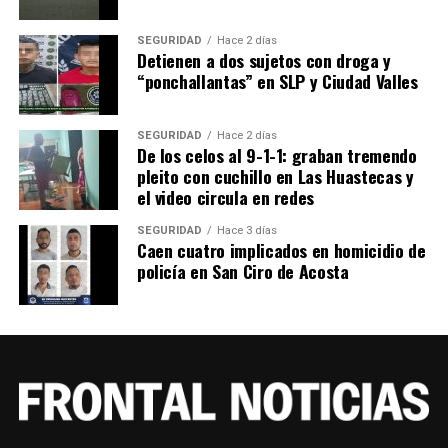
Hallan muerta a estudiante de secundaria en
Tamazunchale; se presume que intentaron violarla
SEGURIDAD
Hace 2 días
Detienen a dos sujetos con droga y
“ponchallantas” en SLP y Ciudad Valles
SEGURIDAD
Hace 2 días
De los celos al 9-1-1: graban tremendo
pleito con cuchillo en Las Huastecas y
el video circula en redes
SEGURIDAD
Hace 3 días
Caen cuatro implicados en homicidio de
policía en San Ciro de Acosta