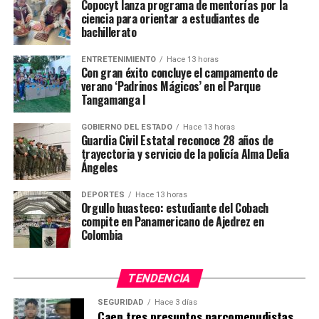
propios representantes de los medios de comunicación.
Copocyt lanza programa de mentorías por la
ciencia para orientar a estudiantes de
bachillerato
TEMAS RELACIONADOS
ENTRETENIMIENTO
Hace 13 horas
YA VIENE
Con gran éxito concluye el campamento de
Inicia funciones el Instituto Universitario de Ciencias
verano ‘Padrinos Mágicos’ en el Parque
Penales de la FGE
Tangamanga I
NO TE PIERDAS
Fortalecerán el presupuesto a Conafe y al IEEA para el
GOBIERNO DEL ESTADO
Hace 13 horas
Guardia Civil Estatal reconoce 28 años de
ejercicio fiscal 2020
trayectoria y servicio de la policía Alma Delia
Ángeles
DEPORTES
Hace 13 horas
Orgullo huasteco: estudiante del Cobach
compite en Panamericano de Ajedrez en
Colombia
TENDENCIA
SEGURIDAD
Hace 3 días
Caen tres presuntos narcomenudistas