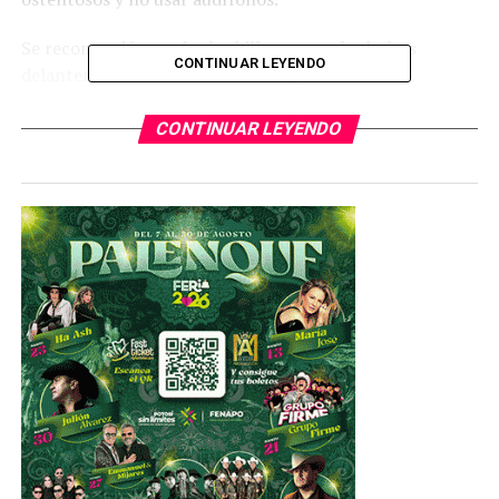
Se recomendó guardar las billeteras en las bolsas
CONTINUAR LEYENDO
delanteras del pantalón y evitar aglomeraciones.
Además, se tiene que tener especial cuidado en no
CONTINUAR LEYENDO
perder de vista hijos e hijas en la calle o centros
comerciales, enseñarle a niños y niñas su nombre
completo, el de sus padres y un número telefónico al
que llamar en caso de extravío, es importante pedir a
los menores de edad, no aceptar regalos ni hablar con
personas extrañas.
Al abordar el transporte público o taxis se recomienda
sentarse cerca del operador y revisar que el chofer porte
permiso y su licencia de conducir a la vista, de
preferencia, utilizar taxis de un sitio establecido.
La SSPE, instó a la ciudadanía a reportar a las
autoridades a personas con actitudes sospechosas que