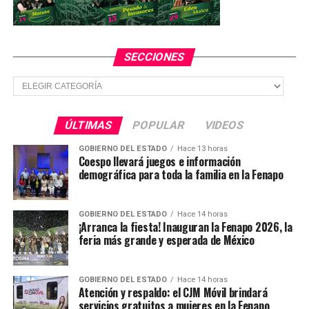
pudieran derivar en un hecho delictivo, a la Línea Única
de Emergencias 9-1-1 o 0-8-9 para denuncia anónima,
mismas que están disponibles las 24 horas.
SECCIONES
Secciones
TEMAS RELACIONADOS
YA VIENE
Recibió el sector agropecuario de SLP 66.7 mdp
ÚLTIMAS
POPULAR
VIDEOS
NO TE PIERDAS
Con buenos resultados en promoción de derechos de las
GOBIERNO DEL ESTADO
Hace 13 horas
Coespo llevará juegos e información
personas con discapacidad
demográfica para toda la familia en la Fenapo
GOBIERNO DEL ESTADO
Hace 14 horas
¡Arranca la fiesta! Inauguran la Fenapo 2026, la
feria más grande y esperada de México
GOBIERNO DEL ESTADO
Hace 14 horas
Atención y respaldo: el CJM Móvil brindará
servicios gratuitos a mujeres en la Fenapo