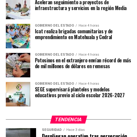
Aceleran seguimiento a proyectos de
muerte de la persona que los padezca.
infraestructura y servicios en la región Media
En los tiempos recientes hemos venido aprendiendo que
la diabetes, la obesidad y el sobrepeso son tres de los
GOBIERNO DEL ESTADO
Hace 4 horas
Icat realiza brigadas comunitarias y de
más grandes problemas de salud que enfrenta la
emprendimiento en Matehuala y Cedral
humanidad a nivel internacional, la numeralia que estos
trastornos arrojan en la población adulta y en menores
de edad son alarmantes, y desgraciadamente México se
GOBIERNO DEL ESTADO
Hace 4 horas
Potosinos en el extranjero envían récord de más
ubica en el primer lugar de obesidad infantil.
de mil millones de dólares en remesas
Por ello, es importante que las instituciones de la
Secretaría de Salud del Estado implementen programas
GOBIERNO DEL ESTADO
Hace 4 horas
para brindar atención médica integrada de carácter
SEGE supervisará planteles y modelos
educativos previo al ciclo escolar 2026-2027
preventivo y de control, acorde con la edad, sexo y
factores de riesgo de las personas con diabetes, obesidad
y sobrepeso, por lo que esta propuesta fue incluida en la
reforma.
TENDENCIA
SEGURIDAD
Hace 3 días
TEMAS RELACIONADOS
Despliegan operativo tras persecución