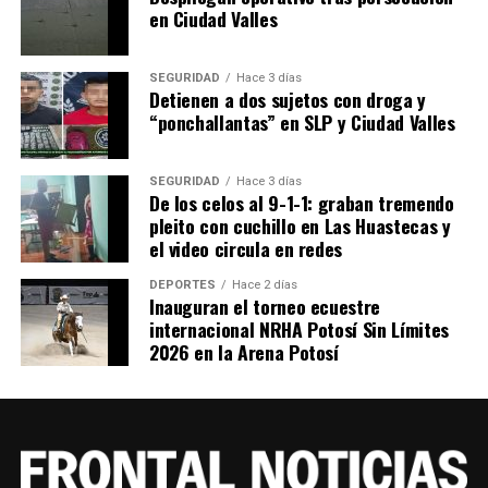
en Ciudad Valles
YA VIENE
Gobierno del Estado y ayuntamientos deberán presentar
balance presupuestario sostenible
SEGURIDAD
Hace 3 días
Detienen a dos sujetos con droga y
NO TE PIERDAS
“ponchallantas” en SLP y Ciudad Valles
Solicitud de información en lengua indígena, debe ser
contestada en el mismo idioma
SEGURIDAD
Hace 3 días
De los celos al 9-1-1: graban tremendo
pleito con cuchillo en Las Huastecas y
el video circula en redes
DEPORTES
Hace 2 días
Inauguran el torneo ecuestre
internacional NRHA Potosí Sin Límites
2026 en la Arena Potosí