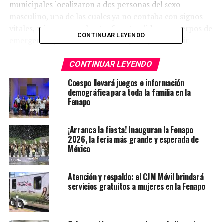
municipales localizaron a dos personas del sexo
masculino, una de las cuales ya no contaba con signos
vitales, mientras que la otra fue atendida por cuerpos de
CONTINUAR LEYENDO
emergencia y trasladada a un hospital para recibir
atención médica.
CONTINUAR LEYENDO
Conforme a los protocolos de actuación, los oficiales
Coespo llevará juegos e información
procedieron al acordonamiento y resguardo del lugar de
demográfica para toda la familia en la
los hechos para preservar los indicios, en espera del
Fenapo
arribo de personal de Servicios Periciales de la Fiscalía
General del Estado, autoridad que realizará la
¡Arranca la fiesta! Inauguran la Fenapo
investigación correspondiente.
2026, la feria más grande y esperada de
México
TEMAS RELACIONADOS
FEATURED
Atención y respaldo: el CJM Móvil brindará
YA VIENE
servicios gratuitos a mujeres en la Fenapo
Tropiezo al descender de un camión termina con mujer
hospitalizada
NO TE PIERDAS