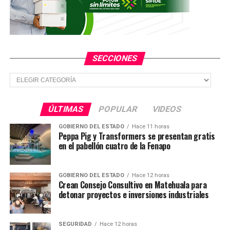
TEMAS RELACIONADOS
YA VIENE
Capturan a presunto responsable de ataque armado
contra tres personas en Tierra Blanca
SECCIONES
NO TE PIERDAS
Secciones
Crece preocupación por ola de incendios de vehículos en
Ciudad Valles
ÚLTIMAS
POPULAR
VIDEOS
GOBIERNO DEL ESTADO
Hace 11 horas
Peppa Pig y Transformers se presentan gratis
en el pabellón cuatro de la Fenapo
GOBIERNO DEL ESTADO
Hace 12 horas
Crean Consejo Consultivo en Matehuala para
detonar proyectos e inversiones industriales
SEGURIDAD
Hace 12 horas