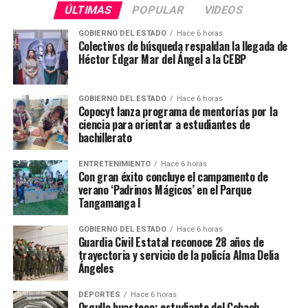
ÚLTIMAS
POPULAR
VIDEOS
GOBIERNO DEL ESTADO
Hace 6 horas
Colectivos de búsqueda respaldan la llegada de
Héctor Edgar Mar del Ángel a la CEBP
GOBIERNO DEL ESTADO
Hace 6 horas
Copocyt lanza programa de mentorías por la
ciencia para orientar a estudiantes de
bachillerato
ENTRETENIMIENTO
Hace 6 horas
Con gran éxito concluye el campamento de
verano ‘Padrinos Mágicos’ en el Parque
Tangamanga I
GOBIERNO DEL ESTADO
Hace 6 horas
Guardia Civil Estatal reconoce 28 años de
trayectoria y servicio de la policía Alma Delia
Ángeles
DEPORTES
Hace 6 horas
Orgullo huasteco: estudiante del Cobach