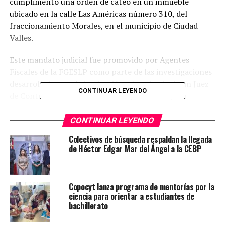
cumplimentó una orden de cateo en un inmueble
ubicado en la calle Las Américas número 310, del
fraccionamiento Morales, en el municipio de Ciudad
Valles.
Este mandato judicial fue promovido por Agentes
Fiscales de la FGESLP como parte de las investigaciones
desarrolladas por la institución, obteniendo de un Juez
CONTINUAR LEYENDO
de Control la autorización correspondiente para
intervenir el domicilio señalado.
CONTINUAR LEYENDO
Durante las diligencias realizadas por personal
Colectivos de búsqueda respaldan la llegada
operativo de la PDI y Servicios Periciales, fueron
de Héctor Edgar Mar del Ángel a la CEBP
localizados y asegurados siete artefactos metálicos
elaborados con varilla galvanizada en forma de estrella,
conocidos como “ponchallantas”.
Copocyt lanza programa de mentorías por la
ciencia para orientar a estudiantes de
Asimismo, se localizaron diversas bolsas plásticas que
bachillerato
contenían hierba verde seca, restos vegetales y semillas
con características físicas similares a la marihuana.