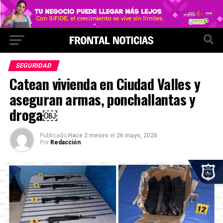
SEGURIDAD
Catean vivienda en Ciudad Valles y
aseguran armas, ponchallantas y
droga￼
Publicado
Hace 2 meses
el
26 mayo, 2026
Por
Redacción