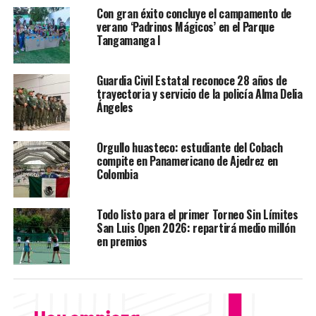
Con gran éxito concluye el campamento de
verano ‘Padrinos Mágicos’ en el Parque
De igual forma, fueron aseguradas tres armas largas de
Tangamanga I
distintos calibres y características, además de equipo
táctico consistente en nueve chalecos de tela color
Guardia Civil Estatal reconoce 28 años de
negro con placas balísticas.
trayectoria y servicio de la policía Alma Delia
Ángeles
En el sitio también fueron encontrados diversos
cargadores para arma larga, siendo un total de 75, entre
metálicos y plásticos.
Orgullo huasteco: estudiante del Cobach
compite en Panamericano de Ajedrez en
Colombia
Todos los indicios asegurados fueron embalados e
incorporados a la carpeta de investigación
correspondiente, mientras que la FGESLP continúa con
Todo listo para el primer Torneo Sin Límites
San Luis Open 2026: repartirá medio millón
las acciones legales y de investigación derivadas de este
en premios
operativo.
TEMAS RELACIONADOS
FEATURED