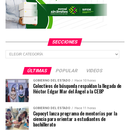
NO TE PIERDAS
Detienen a dos presuntos robacarros en operativo de la
GCE en Cerritos
SECCIONES
Secciones
ÚLTIMAS
POPULAR
VIDEOS
GOBIERNO DEL ESTADO
Hace 10 horas
Colectivos de búsqueda respaldan la llegada de
Héctor Edgar Mar del Ángel a la CEBP
GOBIERNO DEL ESTADO
Hace 11 horas
Copocyt lanza programa de mentorías por la
ciencia para orientar a estudiantes de
bachillerato