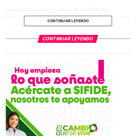
La detención se llevó a cabo en la localidad de
Retroceso, donde los agentes detectaron a un sujeto que
CONTINUAR LEYENDO
intentó evadir la presencia policial y a quien se le
aseguró una mochila en la que transportaba diversas
dosis de sustancias prohibidas.
CONTINUAR LEYENDO
El detenido fue puesto a disposición de la Fiscalía
General del Estado (FGE) por delitos contra la salud,
autoridad que determinará su situación jurídica
conforme a derecho y ampliará las investigaciones
correspondientes.
TEMAS RELACIONADOS
YA VIENE
Caen tres presuntos narcomenudistas en Villa de
Arriaga; los vinculan con delitos de alto impacto