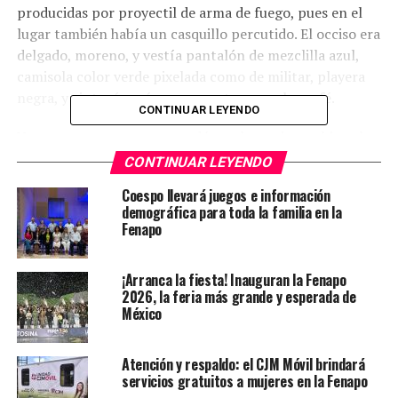
producidas por proyectil de arma de fuego, pues en el
lugar también había un casquillo percutido. El occiso era
delgado, moreno, y vestía pantalón de mezclilla azul,
camisola color verde pixelada como de militar, playera
negra, y cinturón así como zapatos en color café.
CONTINUAR LEYENDO
Una persona que se resguardó en el anonimato hizo el
reporte de su hallazgo, y al lugar arribaron elementos
CONTINUAR LEYENDO
de la Policía Estatal, quienes se encargaron de
Coespo llevará juegos e información
acordonar la zona, pero después arribó personal de la
demográfica para toda la familia en la
Fiscalía General de Justicia e inspeccionó el lugar
Fenapo
además de que trasladó el cuerpo al Servicio Médico
Forense.
¡Arranca la fiesta! Inauguran la Fenapo
2026, la feria más grande y esperada de
México
TEMAS RELACIONADOS
FEATURED
YA VIENE
Conductor circuló en sentido contrario, chocó contra un
Atención y respaldo: el CJM Móvil brindará
motociclista y huyó
servicios gratuitos a mujeres en la Fenapo