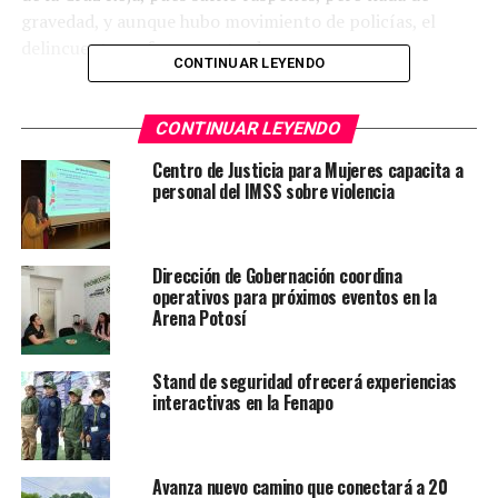
gravedad, y aunque hubo movimiento de policías, el
delincuente no fue encontrado.
CONTINUAR LEYENDO
TEMAS RELACIONADOS
EDITOR'S PICK
CONTINUAR LEYENDO
YA VIENE
Investigan hallazgo de estudiante estrangulada en SLP
Centro de Justicia para Mujeres capacita a
personal del IMSS sobre violencia
NO TE PIERDAS
Capturan a dos por el feminicidio de la estudiante de
secundaria
Dirección de Gobernación coordina
operativos para próximos eventos en la
Arena Potosí
Stand de seguridad ofrecerá experiencias
interactivas en la Fenapo
Avanza nuevo camino que conectará a 20