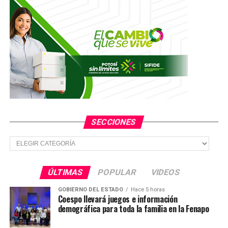
Capturan a taxista que agredió a un joven al exterior del
Greko; murió tras la golpiza
NO TE PIERDAS
Detienen a menor que “se le hizo fácil” meterse a robar
a una casa
SECCIONES
Secciones
ÚLTIMAS
POPULAR
VIDEOS
GOBIERNO DEL ESTADO
Hace 5 horas
Coespo llevará juegos e información
demográfica para toda la familia en la Fenapo