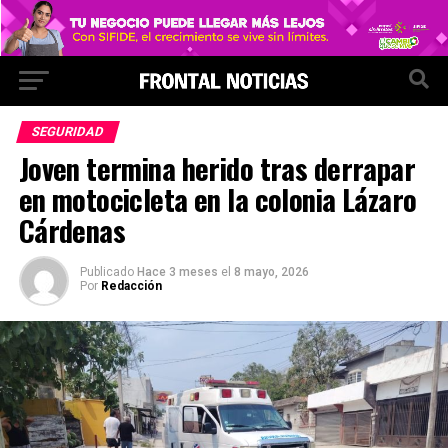
SEGURIDAD
Joven termina herido tras derrapar
en motocicleta en la colonia Lázaro
Cárdenas
Publicado
Hace 3 meses
el
8 mayo, 2026
Por
Redacción