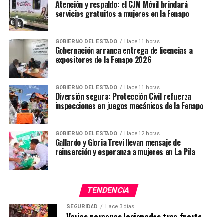
unidad tenía reporte de robo el viernes 15 de abril de
Atención y respaldo: el CJM Móvil brindará
2022, en la colonia Praderas del Maurel.
servicios gratuitos a mujeres en la Fenapo
También se recupero un Nissan, tipo Versa, modelo
GOBIERNO DEL ESTADO
Hace 11 horas
2021, color plata, con placas de esta entidad, el cual
Gobernación arranca entrega de licencias a
contaba con reporte de robo de la calle Quinta de las
expositores de la Fenapo 2026
Magnolias y la calle Primera de las Magnolias en la
colonia Quintas de la Hacienda.
GOBIERNO DEL ESTADO
Hace 11 horas
Diversión segura: Protección Civil refuerza
Sobre las calles San Antonio y San Francisco, en la
inspecciones en juegos mecánicos de la Fenapo
colonia San Francisco, los estatales aseguraron un
Volkswagen, tipo Jetta, color gris, modelo 1990, sin
GOBIERNO DEL ESTADO
Hace 12 horas
placas de identificación, el cual contaba con reporte de
Gallardo y Gloria Trevi llevan mensaje de
robo reciente. Se encontró sin acumulador ni
reinserción y esperanza a mujeres en La Pila
autoestéreo.
Durante los patrullajes realizados en la misma colonia,
TENDENCIA
sobre calle República de Ecuador, los agentes policiacos
tuvieron a la vista un automóvil que se encontraba
SEGURIDAD
Hace 3 días
Varias personas lesionadas tras fuerte
incendiándose, dicha unidad fue reportada a través del