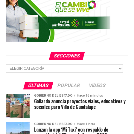
TEMAS RELACIONADOS
YA VIENE
Detienen a otro implicado en robo a la Secretaría de
Salud
NO TE PIERDAS
Investiga PGJE hallazgos de cuerpos en Cerro de San
Pedro
SECCIONES
Secciones
ÚLTIMAS
POPULAR
VIDEOS
GOBIERNO DEL ESTADO
Hace 16 minutos
Gallardo anuncia proyectos viales, educativos y
sociales para Villa de Guadalupe
GOBIERNO DEL ESTADO
Hace 1 hora
Lanzan la app ‘Mi Taxi’ con respaldo de