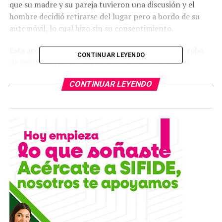
que su madre y su pareja tuvieron una discusión y el
hombre decidió retirarse del lugar pero a bordo de su
automóvil, lo cual hizo sin su consentimiento.
Esta acción derivó en la denuncia por el delito de robo
CONTINUAR LEYENDO
de vehículo, por lo cual los agentes investigadores
comenzaron la búsqueda en todo el estado, hasta ahora
CONTINUAR LEYENDO
que la policía investigadora tuvo a la vista dicho
automóvil, abandonado en un camino que conduce al
municipio de Villa de la Paz.
Al comprobar que se trataba de la unidad buscada, se
iniciaron los procesos correspondientes para
trasladarlo ante la autoridad judicial, a fin de que sea
devuelto a su legítimo propietario.
Las investigaciones continuarán, a fin de dar con el
paradero del presunto responsable y hacerlo presente
ante la justicia para que responda por dicho delito.