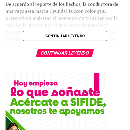
De acuerdo al reporte de los hechos, la conductora de
una vagoneta marca Hyundai Tucson color gris,
presentó un malestar al momento de transitar por la
vía rápida, motivo por el que detuvo la marcha y
supuestamente perdió el conocimiento. La mujer iba
CONTINUAR LEYENDO
acompañada de su nieta, una adolescente que intentó
auxiliarla.
CONTINUAR LEYENDO
Derivado de esta situación, el conductor del vehículo
Mazda 2 en color rojo impactó contra la parte posterior
de la vagoneta. Las autoridades reportaron solo daños
materiales como saldo del choque contra el vehículo en
parada momentánea.
Oficiales de Policía Vial acudieron de inmediato al lugar
y al conocer los hechos brindaron los primeros auxilios a
la conductora de la vagoneta, quien recuperó el
conocimiento.