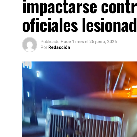
impactarse contr
oficiales lesiona
Publicado
Hace 1 mes
el
25 junio, 2026
Por
Redacción