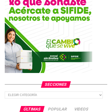
NO TE PIERDAS
Ciclista muere tras accidente en la Valles-Tampico;
conductor se da a la fuga
SECCIONES
Secciones
ÚLTIMAS
POPULAR
VIDEOS