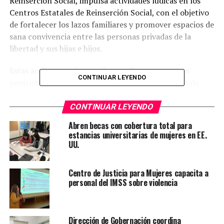
Reinserción Social, impulsa actividades lúdicas en los
Centros Estatales de Reinserción Social, con el objetivo
de fortalecer los lazos familiares y promover espacios de
sana convivencia entre las personas privadas de la
libertad y sus hijas e hijos.
Estas acciones se desarrollan en distintos centros
CONTINUAR LEYENDO
penitenciarios de la entidad, generando entornos de
cercanía e integración. Tal es el caso del centro femenil
de Tancanhuitz, donde se llevarán a cabo actividades
CONTINUAR LEYENDO
recreativas y un programa cultural dirigido a las
Abren becas con cobertura total para
familias, que incluye la tradicional piñata y la
estancias universitarias de mujeres en EE.
participación de Juanita Polet, integrante de La Voz
UU.
Kids Coxcatlán.
Centro de Justicia para Mujeres capacita a
La titular de la Dirección General de Prevención y
personal del IMSS sobre violencia
Reinserción Social, Carmen Concepción Villa Galarza,
detalló que, en municipios como Ciudad Valles,
Tamazunchale, La Pila y Rioverde, conforme a la
Dirección de Gobernación coordina