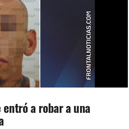
entró a robar a una
ia