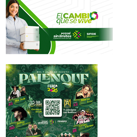
94 kilogramos de cristal.
3,392 pastillas de fentanilo.
.300 mililitros de fentanilo.
600 kilogramos de fentanilo.
001 Litros de Hachís.
3,524 Pastillas psicotrópicas.
Se estima que la droga asegurada tiene un precio en el
mercado aproximado de $125,877,456.00 (Ciento
veinticinco millones ochocientos setenta y siete mil
cuatrocientos cincuenta y seis 00/100 M.N.); misma que
fue puesta a disposición de las autoridades
correspondientes.