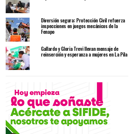
14 vehículos.
Diversión segura: Protección Civil refuerza
inspecciones en juegos mecánicos de la
Fenapo
Otros:
Gallardo y Gloria Trevi llevan mensaje de
66 kilogramos de pirotecnia.
reinserción y esperanza a mujeres en La Pila
174 vaporizadores.
Drogas:
52 kilogramos de marihuana.
503 cápsulas de marihuana.
884 kilogramos de cocaína en polvo.
59 dosis de cocaína.