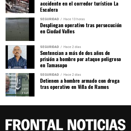
accidente en el corredor turístico La
TEMAS RELACIONADOS
FEATURED
Escalera
YA VIENE
Se abre gigantesco socavón en Zacatecas
SEGURIDAD
Hace 13 horas
Despliegan operativo tras persecución
NO TE PIERDAS
en Ciudad Valles
Estos son los días de asueto de AMLO en Navidad y Año
Nuevo
SEGURIDAD
Hace 2 días
Sentencian a más de dos años de
prisión a hombre por ataque peligroso
en Tamasopo
SEGURIDAD
Hace 2 días
Detienen a hombre armado con droga
tras operativo en Villa de Ramos