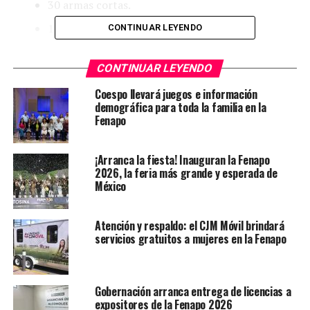
30 armas cortas.
10 armas largas.
CONTINUAR LEYENDO
1,420 cartuchos de diferentes calibres.
CONTINUAR LEYENDO
56 cargadores.
Coespo llevará juegos e información
3 granadas.
demográfica para toda la familia en la
Fenapo
33 piezas de armas de fuego.
339 ojivas.
¡Arranca la fiesta! Inauguran la Fenapo
2026, la feria más grande y esperada de
México
Hidrocarburo:
Atención y respaldo: el CJM Móvil brindará
196 cubitanques.
servicios gratuitos a mujeres en la Fenapo
48 contenedores.
2,700 Litros de diesel.
Gobernación arranca entrega de licencias a
expositores de la Fenapo 2026
153,600 Litros de combustible.