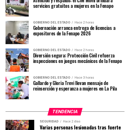
Atención y respaldo: el CJM Móvil brindará
personas de distintas nacionalidades (hondureña,
servicios gratuitos a mujeres en la Fenapo
salvadoreña, guatemalteca, nicaragüense y cubana), a
quienes se les trasladó a las instalaciones de la Estación
Migratoria de S.L.P., para recibir asistencia consular.
GOBIERNO DEL ESTADO
Hace 2 horas
Gobernación arranca entrega de licencias a
expositores de la Fenapo 2026
Con estas acciones, el Ejército y Fuerza Aérea Mexicanos
GOBIERNO DEL ESTADO
Hace 2 horas
refrenda su compromiso con las familias mexicanas de
Diversión segura: Protección Civil refuerza
inspecciones en juegos mecánicos de la Fenapo
velar y salvaguardar en todo momento su bienestar,
coadyuvando con el Plan de Paz y Seguridad 2018-2024
y la Estrategia Nacional para Combatir y Prevenir las
GOBIERNO DEL ESTADO
Hace 3 horas
Adicciones implementada por el Gobierno de la
Gallardo y Gloria Trevi llevan mensaje de
reinserción y esperanza a mujeres en La Pila
República, de manera pronta y oportuna, llevándose a
cabo con un irrestricto respeto a los Derechos Humanos
y al patrimonio de las personas, dentro del marco de la
legalidad fundamentada en la Constitución Política de
TENDENCIA
los Estados Unidos Mexicanos.
SEGURIDAD
Hace 2 días
Varias personas lesionadas tras fuerte