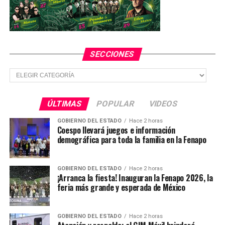
Asimismo, como parte de las campañas de canje de
armas se obtuvieron:
113 armas cortas.
SECCIONES
43 armas largas.
Secciones
1,246 cartuchos de diferentes calibres.
240 cargadores.
ÚLTIMAS
POPULAR
VIDEOS
56 granadas.
GOBIERNO DEL ESTADO
Hace 2 horas
Coespo llevará juegos e información
70 kilogramos de material explosivo.
demográfica para toda la familia en la Fenapo
GOBIERNO DEL ESTADO
Hace 2 horas
¡Arranca la fiesta! Inauguran la Fenapo 2026, la
Por otra parte, elementos del Ejército Mexicano en
feria más grande y esperada de México
coadyuvancia con el Instituto Nacional de Migración
con sede en San Luis Potosí, en la aplicación a la Ley de
Migración, llevaron a cabo el rescate humanitario de 607
GOBIERNO DEL ESTADO
Hace 2 horas