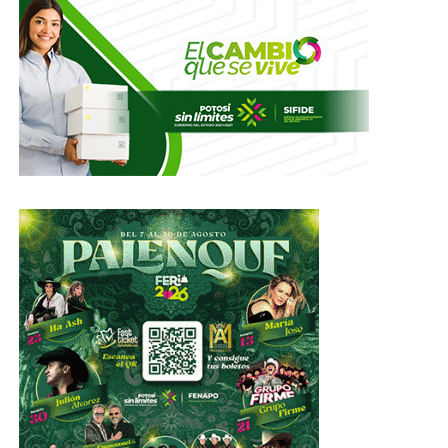
responsabilidad y de cuidados al medio ambiente a sus
hijas e hijos, destacando que su administración consolida
un Estado más justo, donde las mujeres cuenten con
oportunidades reales y acompañamiento permanente,
aunado a la visión sensible y de pronta atención en la
que las madres son prioridad.
TEMAS RELACIONADOS
FEATURED
GOBIERNO DE SLP
YA VIENE
Ricardo Gallardo, el gobernador con mayor respaldo
ciudadano
NO TE PIERDAS
La Máquina pita fuerte en el Jalisco