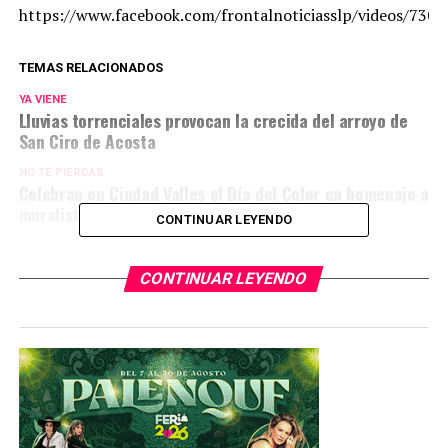
https://www.facebook.com/frontalnoticiasslp/videos/730
TEMAS RELACIONADOS
YA VIENE
Lluvias torrenciales provocan la crecida del arroyo de
San Ciro de Acosta
NO TE PIERDAS
Celebran en Ciudad Valles el Día del Color en homenaje a
muralista asesinado
CONTINUAR LEYENDO
CONTINUAR LEYENDO