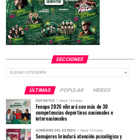
julio: MHF
NO TE PIERDAS
“Vamos muy arriba en las preferencias de la gente”:
Adrián Esper
SECCIONES
Secciones
ÚLTIMAS
POPULAR
VIDEOS
DEPORTES
Hace 13 horas
Fenapo 2026 vibrará con más de 30
competencias deportivas nacionales e
internacionales
GOBIERNO DEL ESTADO
Hace 13 horas
Semujeres brindará atención psicológica y