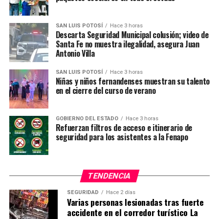
los participantes y es un hecho que el torneo será
catapulta para que en breve ocupen un lugar en
SAN LUIS POTOSÍ
Hace 3 horas
Pachuca donde cuentan con apoyo además del
Descarta Seguridad Municipal colusión; video de
Santa Fe no muestra ilegalidad, asegura Juan
deportivo y de estancia el importante aspecto
Antonio Villa
académico.
SAN LUIS POTOSÍ
Hace 3 horas
Beneficio aparte el haber representado una importante
Niñas y niños fernandenses muestran su talento
derrama económica para la ciudad ya que los padres y
en el cierre del curso de verano
familiares de los cientos de prospectos les acompañaron
y significó inversión en hotelería, restaurantes y
GOBIERNO DEL ESTADO
Hace 3 horas
consumos diversos.
Refuerzan filtros de acceso e itinerario de
seguridad para los asistentes a la Fenapo
TEMAS RELACIONADOS
YA VIENE
Es Canel´s-Specialized es líder por equipos
TENDENCIA
NO TE PIERDAS
SEGURIDAD
Hace 2 días
Efrén Santos se queda con la etapa 4 en la Vuelta a
Varias personas lesionadas tras fuerte
Costa Rica 2019
accidente en el corredor turístico La