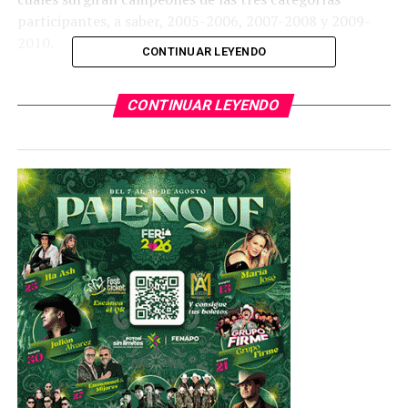
participantes, a saber, 2005-2006, 2007-2008 y 2009-
2010.
CONTINUAR LEYENDO
Más allá de obtener un campeón por cada una de las
divisiones que de suyo es importante, el verdadero
CONTINUAR LEYENDO
interés y objetivo del certamen radica en la oportunidad
que tienen los participantes, tanto de la ronda
eliminatoria como de la fase de finales de ser observados
y como consecuencia de su desempeño, invitados a
formar parte del Club Pachuca.
Actualmente y como resultado del trabajo realizado en
San Luis Potosí así como la relación que el Centro de
Formación Pachuca local tiene con la directiva del club
hidalguense por medio de su área de Fuerzas Básicas en
cada categoría de la institución se encuentran
potosinos.
Baste mencionar el ejemplo reciente de los jugadores