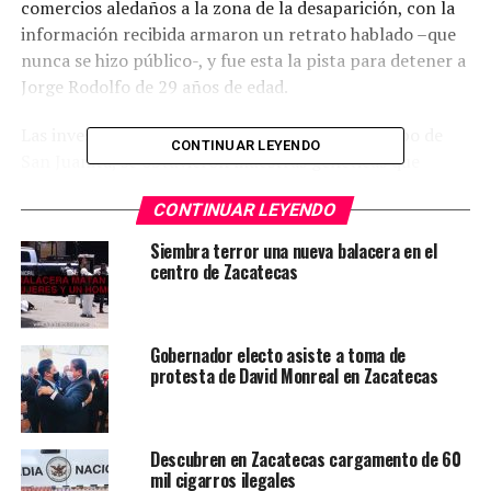
comercios aledaños a la zona de la desaparición, con la
información recibida armaron un retrato hablado –que
nunca se hizo público-, y fue esta la pista para detener a
Jorge Rodolfo de 29 años de edad.
Las investigaciones continuarán ya que del cuerpo de
CONTINUAR LEYENDO
San Juanita, se obtuvieron muestras genéticas que
compararán con el presunto homicida; una
CONTINUAR LEYENDO
investigación y detención realizadas en tiempo récord
sin precedente en la entidad.
Siembra terror una nueva balacera en el
centro de Zacatecas
TEMAS RELACIONADOS
FEATURED
HOMICIDA Y VIOLADOR DE NIÑA
ZACATECAS
Gobernador electo asiste a toma de
YA VIENE
protesta de David Monreal en Zacatecas
Ataque armado en Cancún deja cinco muertos
NO TE PIERDAS
Ataca comando armado en un funeral y mata siete
Descubren en Zacatecas cargamento de 60
mil cigarros ilegales