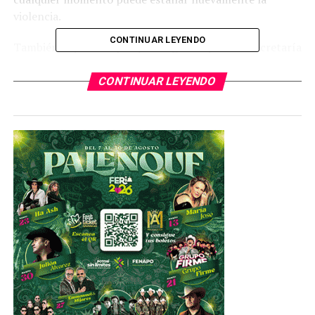
violencia.
CONTINUAR LEYENDO
También hay temor porque aseguran que si la Secretaría
de la Defensa Nacional efectúa un nuevo operativo en la
ciudad, más cuando circula ya la versión oficial de siete
CONTINUAR LEYENDO
militares heridos, es seguro que se desatará nuevamente
una posible masacre.
No hay clases, ni servicio de aplicaciones de taxis,
tampoco reparto de productos y todavía hay algunos
hoteles llenos, porque muchas familias que tienen sus
residencias en la ciudad, prefirieron meterse al primer
hotel cercano para resguardarse de las balaceras.
El Palacio de Gobierno del Estado está resguardado por
varios pelotones de militares y están colocados
estratégicamente para poder vigilar todos los accesos
ante un posible ataque de los grupos armados.