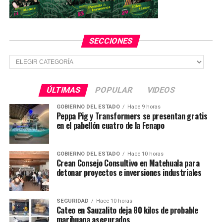
El sector de Tres Ríos, donde ayer se localizó a Ovidio
Guzmán López, hijo de Joaquín “El Chapo” Guzmán, está
vacío aunque es el más exclusivo de la ciudad y donde
SECCIONES
también se encuentra la zona más prestigiosa de bares,
los cuales podrían permanecer cerrados este fin de
Secciones
semana.
ÚLTIMAS
POPULAR
VIDEOS
TEMAS RELACIONADOS
GOBIERNO DEL ESTADO
Hace 9 horas
YA VIENE
Peppa Pig y Transformers se presentan gratis
Respalda Sheinbaum decisión del presidente AMLO
en el pabellón cuatro de la Fenapo
NO TE PIERDAS
El Ejército tomó la decisión de liberar al hijo del Chapo,
y AMLO la respaldo
GOBIERNO DEL ESTADO
Hace 10 horas
Crean Consejo Consultivo en Matehuala para
detonar proyectos e inversiones industriales
SEGURIDAD
Hace 10 horas
Cateo en Sauzalito deja 80 kilos de probable
marihuana asegurados