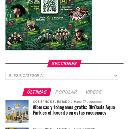
TEMAS RELACIONADOS
AMLO
CARAVANA MIGRANTE
DEPORTA INM A MIGRANTES
EU
TRUMP
YA VIENE
Suspenden operaciones en el aeropuerto de Toluca tras
despiste de aeronave
NO TE PIERDAS
Dan a conocer los resultados de la encuesta nacional
propuesta por AMLO
SECCIONES
Secciones
ÚLTIMAS
POPULAR
VIDEOS
GOBIERNO DEL ESTADO
Hace 27 segundos
Albercas y toboganes gratis: DinOasis Aqua
Park es el favorito en estas vacaciones