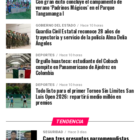
las tendencias a nivel mundial y conocer qué tipo de
Con gran éxito concluye el campamento de
verano ‘Padrinos Mágicos’ en el Parque
relaciones se pueden propiciar con instituciones tan
Tangamanga I
destacadas como el Kennedy Center, la Explanada en
Singapur, Festival de Shanghái o el Barbican Centre,
GOBIERNO DEL ESTADO
Hace 10 horas
entre otras.
Guardia Civil Estatal reconoce 28 años de
trayectoria y servicio de la policía Alma Delia
Ángeles
Explicó que los miembros de ISPA se reúnen dos veces al
año, una en Nueva York y la segunda, generalmente en
DEPORTES
Hace 10 horas
verano, se escoge una ciudad anfitriona con las
Orgullo huasteco: estudiante del Cobach
características e infraestructura idónea para el
compite en Panamericano de Ajedrez en
Colombia
desarrollo escénico, es por eso que Guadalajara será sede
de este encuentro.
DEPORTES
Hace 10 horas
Todo listo para el primer Torneo Sin Límites San
ISPA Guadalajara 2019 se dividirá en dos etapas, la
Luis Open 2026: repartirá medio millón en
premios
primera es la Academia, donde se impartirán talleres de
profesionalización para los artistas, agrupaciones y
compañías con un proceso de sistematización que se
TENDENCIA
impartirá en la sede de la Secretaría de Cultura del
estado de Jalisco, el edificio Arroniz, como parte del
SEGURIDAD
Hace 3 días
Caen tres presuntos narcomenudistas