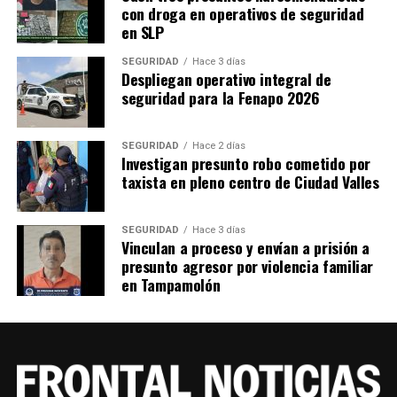
proyecto de formación.
con droga en operativos de seguridad
en SLP
La segunda etapa es Conferencia, dividida en tres líneas
temáticas: muros, audiencias y la Latinoamérica
SEGURIDAD
Hace 3 días
Despliegan operativo integral de
emergente.
seguridad para la Fenapo 2026
Dentro de los invitados a los páneles se encuentran la
bailarina Elisa Carrillo, el tenor Javier Camarena, el
SEGURIDAD
Hace 2 días
Investigan presunto robo cometido por
poeta Mardonio Carballo, el músico Alonso Arreola, la
taxista en pleno centro de Ciudad Valles
actriz Raquel Araujo, Katie Graham de British Council,
entre otros.
SEGURIDAD
Hace 3 días
Vinculan a proceso y envían a prisión a
TEMAS RELACIONADOS
presunto agresor por violencia familiar
en Tampamolón
YA VIENE
México tiene responsabilidad en el cuidado de las
especies marinas
NO TE PIERDAS
Vacunas ayuden a protegen a los niños de inflamación
en los oídos