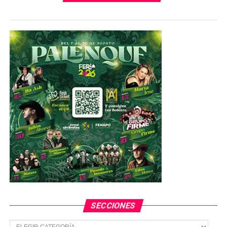
España reitera su disposición para trabajar
conjuntamente con el Gobierno de México y continuar
construyendo el marco apropiado para intensificar las
relaciones de amistad y cooperación existentes entre
nuestros dos países, que nos permita afrontar con una
visión compartida los retos futuros”, afirmaron.
Andrés Manuel López Obrador pidió al gobierno de
España ofrecer una disculpa por lo ocurrido durante la
época de La Conquista en México, “por las violaciones de
lo que hoy se llama derechos humanos” dijo AM
TEMAS RELACIONADOS
YA VIENE
Atropella tráiler a una multitud en Guatemala; hay 30
muertos
SECCIONES
NO TE PIERDAS
Tiroteos en mezquitas de Nueva Zelanda dejan al menos
Secciones