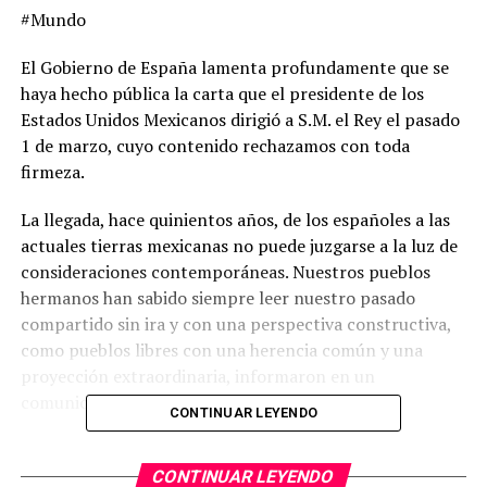
#Mundo
El Gobierno de España lamenta profundamente que se
haya hecho pública la carta que el presidente de los
Estados Unidos Mexicanos dirigió a S.M. el Rey el pasado
1 de marzo, cuyo contenido rechazamos con toda
firmeza.
La llegada, hace quinientos años, de los españoles a las
actuales tierras mexicanas no puede juzgarse a la luz de
consideraciones contemporáneas. Nuestros pueblos
hermanos han sabido siempre leer nuestro pasado
compartido sin ira y con una perspectiva constructiva,
como pueblos libres con una herencia común y una
proyección extraordinaria, informaron en un
comunicado.
CONTINUAR LEYENDO
“Sobre el enorme caudal de afecto entre nuestros
pueblos y su voluntad de progreso, el Gobierno de
CONTINUAR LEYENDO