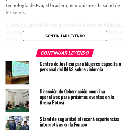
tecnología de Eva, el brasier que monitorea la salud de
los senos.
El estudio, que inició con gran recibimiento en Culiacán,
Sinaloa, comenzará a aplicarse en la Ciudad de México a
CONTINUAR LEYENDO
partir del miércoles 1 de mayo (sucursal de Coyoacán) y
el lunes 6 de mayo en la ciudad de Monterrey.
CONTINUAR LEYENDO
Es un procedimiento indoloro, sencillo y preciso, para
Centro de Justicia para Mujeres capacita a
tomar la temperatura de la superficie del seno e
personal del IMSS sobre violencia
identificar patrones térmicos anormales en los tejidos
mamarios que puedan indicar la presencia de cáncer de
mama.
Dirección de Gobernación coordina
operativos para próximos eventos en la
Las pruebas se aplicarán de forma aleatoria, durante los
Arena Potosí
siguientes ocho meses, a mujeres que acudan a
practicarse una mastografía a clínicas de Salud Digna
Stand de seguridad ofrecerá experiencias
en las ciudades mencionadas.
interactivas en la Fenapo