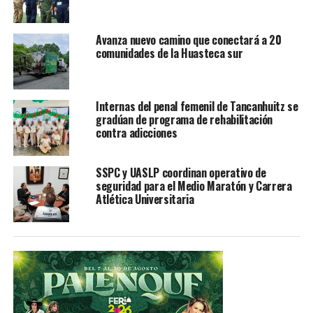
Avanza nuevo camino que conectará a 20
TEMAS RELACIONADOS
EDITOR'S PICK
comunidades de la Huasteca sur
YA VIENE
El Santoral y efemérides del día
Internas del penal femenil de Tancanhuitz se
NO TE PIERDAS
Descubren propiedades en el mango y plátano contra el
gradúan de programa de rehabilitación
contra adicciones
cáncer de colon
SSPC y UASLP coordinan operativo de
seguridad para el Medio Maratón y Carrera
Atlética Universitaria