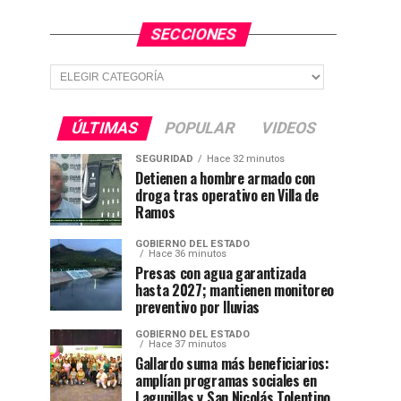
SECCIONES
Secciones
ÚLTIMAS
POPULAR
VIDEOS
SEGURIDAD
Hace 32 minutos
Detienen a hombre armado con
droga tras operativo en Villa de
Ramos
GOBIERNO DEL ESTADO
Hace 36 minutos
Presas con agua garantizada
hasta 2027; mantienen monitoreo
preventivo por lluvias
GOBIERNO DEL ESTADO
Hace 37 minutos
Gallardo suma más beneficiarios:
amplían programas sociales en
Lagunillas y San Nicolás Tolentino