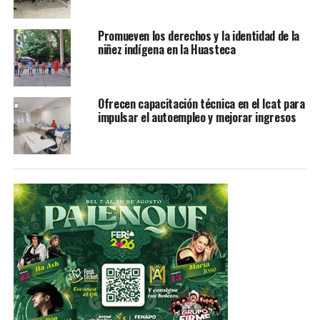
carreteras, evitar realizar quema agrícola sin
autorización, entre otras.
Promueven los derechos y la identidad de la
niñez indígena en la Huasteca
Esta información es de interés público, ajena a cualquier
interés particular o de algún partido político.
Ofrecen capacitación técnica en el Icat para
TEMAS RELACIONADOS
FEATURED
GOBIERNO DE SLP
impulsar el autoempleo y mejorar ingresos
YA VIENE
Habrá Jornada de Salud para potosinas en el Instituto
Geriátrico Dr. Nicolás Aguilar
NO TE PIERDAS
Denuncian vecinos de Fuerte Ventura negligencia del
municipio de Mexquitic