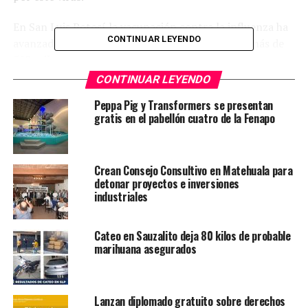
En San Luis Potosí la vacunación contra la influenza ha
CONTINUAR LEYENDO
avanzado un 62 por ciento con la aplicación de más de
503 mil vacunas.
CONTINUAR LEYENDO
TEMAS RELACIONADOS
FEATURED
Peppa Pig y Transformers se presentan
gratis en el pabellón cuatro de la Fenapo
YA VIENE
Vallenses hartos de los robos se arman contra
delincuentes
Crean Consejo Consultivo en Matehuala para
NO TE PIERDAS
detonar proyectos e inversiones
Construirán nueva empresa y un hotel en SGS
industriales
Cateo en Sauzalito deja 80 kilos de probable
marihuana asegurados
Lanzan diplomado gratuito sobre derechos