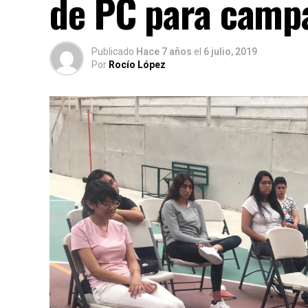
de PC para camp
Publicado
Hace 7 años
el
6 julio, 2019
Por
Rocío López