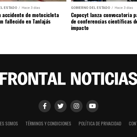
EL ESTADO
Hace 3 días
GOBIERNO DEL ESTADO
Hace 3 días
n accidente de motocicleta
Copocyt lanza convocatoria p
n fallecido en Tanlajás
de conferencias científicas d
impacto
NES SOMOS
TÉRMINOS Y CONDICIONES
POLÍTICA DE PRIVACIDAD
CON