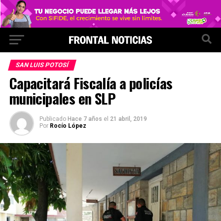
SAN LUIS POTOSÍ
Capacitará Fiscalía a policías
municipales en SLP
Publicado
Hace 7 años
el
21 abril, 2019
Por
Rocío López