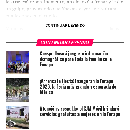
le atravesó repentinamente, no alcanzó a frenar y le dio
un golpe, provocando que Yoesma cayera y resultara
con lesiones en el cuello.
CONTINUAR LEYENDO
Minutos después llegaron a su auxilio los paramédicos
de la Cruz Roja, quienes la llevaron a la clínica del IMSS,
y la conductora del coche quedó bajo resguardo de los
CONTINUAR LEYENDO
oficiales de policía y tránsito municipal.
Coespo llevará juegos e información
demográfica para toda la familia en la
Fenapo
TEMAS RELACIONADOS
FEATURED
YA VIENE
Chocan tráileres y se incendian en la carretera a
¡Arranca la fiesta! Inauguran la Fenapo
2026, la feria más grande y esperada de
Zacatecas
México
NO TE PIERDAS
Se comprometen autoridades al rescate ecológico del
Río Paisanos
Atención y respaldo: el CJM Móvil brindará
servicios gratuitos a mujeres en la Fenapo