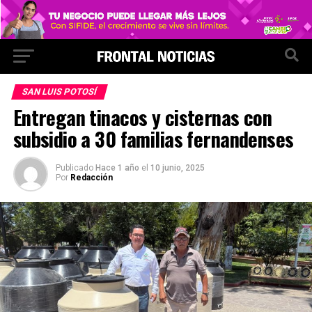
SAN LUIS POTOSÍ
Entregan tinacos y cisternas con
subsidio a 30 familias fernandenses
Publicado
Hace 1 año
el
10 junio, 2025
Por
Redacción