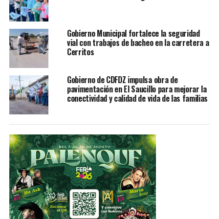
gestionar alguno de los apoyos disponibles.
Gobierno Municipal fortalece la seguridad
vial con trabajos de bacheo en la carretera a
Cerritos
TEMAS RELACIONADOS
CIUDAD FERNÁNDEZ
YA VIENE
DANZPARE México 2025 lleva la cultura del mundo a
Gobierno de CDFDZ impulsa obra de
escuelas de Ciudad Fernández
pavimentación en El Saucillo para mejorar la
conectividad y calidad de vida de las familias
NO TE PIERDAS
Joven fernandense obtiene Primer Lugar en
competencia nacional de Taekwondo