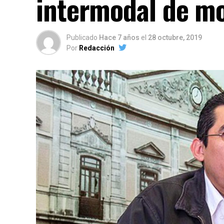
intermodal de mo
Publicado
Hace 7 años
el
28 octubre, 2019
Por
Redacción