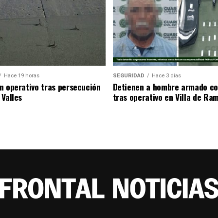
Hace 19 horas
SEGURIDAD
Hace 3 días
n operativo tras persecución
Detienen a hombre armado co
 Valles
tras operativo en Villa de Ra