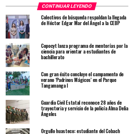
distintas presentaciones programadas. La venta
CONTINUAR LEYENDO
también se realizará a través de la plataforma oficial
https://slpfastticket.com, donde los boletos serán
Colectivos de búsqueda respaldan la llegada
liberados de manera escalonada y con un límite de
de Héctor Edgar Mar del Ángel a la CEBP
cuatro entradas por persona para agilizar el proceso de
compra.
Copocyt lanza programa de mentorías por la
La amplia oferta de espectáculos y la organización de
ciencia para orientar a estudiantes de
eventos de gran calidad representan acciones sin
bachillerato
límites para fortalecer el turismo, la convivencia
familiar y la actividad económica. La consolidación de la
Con gran éxito concluye el campamento de
feria como la mejor de todo México demuestra el cambio
verano ‘Padrinos Mágicos’ en el Parque
que se vive y se siente con espacios cada vez más
Tangamanga I
atractivos, seguros y preparados para recibir a miles de
visitantes.
Guardia Civil Estatal reconoce 28 años de
trayectoria y servicio de la policía Alma Delia
Ángeles
TEMAS RELACIONADOS
GOBIERNO DE SLP
YA VIENE
Orgullo huasteco: estudiante del Cobach
San Luis Potosí se consolida entre los estados con