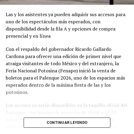
Las y los asistentes ya pueden adquirir sus accesos para
uno de los espectáculos más esperados, con
disponibilidad desde la fila A y opciones de compra
presencial y en línea
Con el respaldo del gobernador Ricardo Gallardo
Cardona para ofrecer una edición de primer nivel que
atraiga visitantes de todo México y del extranjero, la
Feria Nacional Potosina (Fenapo) inició la venta de
boletos para el Palenque 2026, uno de los espacios más
esperados dentro de la máxima fiesta de las y los
potosinos.
Los accesos ya están disponibles en la taquilla oficial del
Palenque, con horario de atención de 10:00 a 18:00
horas. Además, tal como lo informó el mandatario
CONTINUAR LEYENDO
estatal, existe disponibilidad desde la fila A para las