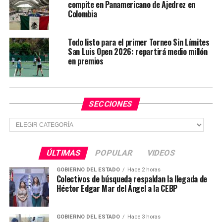
compite en Panamericano de Ajedrez en
mayor crecimiento salarial en el país
Colombia
NO TE PIERDAS
Gobierno estatal impulsa el aprendizaje en la Huasteca
Todo listo para el primer Torneo Sin Límites
San Luis Open 2026: repartirá medio millón
en premios
SECCIONES
Secciones
ÚLTIMAS
POPULAR
VIDEOS
GOBIERNO DEL ESTADO
Hace 2 horas
Colectivos de búsqueda respaldan la llegada de
Héctor Edgar Mar del Ángel a la CEBP
GOBIERNO DEL ESTADO
Hace 3 horas