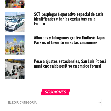
generar herramientas concretas que permiten a más
personas mejorar su calidad de vida y construir nuevas
SCT desplegará operativo especial de taxis
alternativas de crecimiento.
identificados y bahías exclusivas en la
Fenapo
TEMAS RELACIONADOS
GOBIERNO DE SLP
Albercas y toboganes gratis: DinOasis Aqua
YA VIENE
Park es el favorito en estas vacaciones
Arranca venta de boletos para el Palenque Fenapo 2026
NO TE PIERDAS
Gobierno estatal acerca más oportunidades a las
Pese a ajustes estacionales, San Luis Potosí
juventudes de la región Media
mantiene saldo positivo en empleo formal
SECCIONES
Secciones