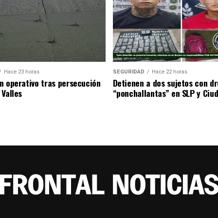
Hace 23 horas
SEGURIDAD
Hace 22 horas
n operativo tras persecución
Detienen a dos sujetos con d
 Valles
“ponchallantas” en SLP y Ciud