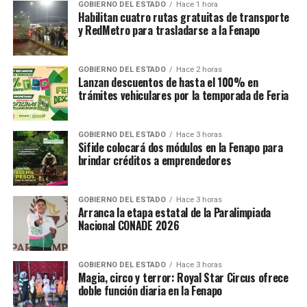
los potosinos.
GOBIERNO DEL ESTADO
Hace 1 hora
Habilitan cuatro rutas gratuitas de transporte
y RedMetro para trasladarse a la Fenapo
TEMAS RELACIONADOS
YA VIENE
GOBIERNO DEL ESTADO
Hace 2 horas
Gobierno de SLP impulsa iniciativa para crear ley de
Lanzan descuentos de hasta el 100% en
movilidad urbana
trámites vehiculares por la temporada de Feria
NO TE PIERDAS
SLP impulsa inclusión con más de 50 mil usuarios de
lengua de señas
GOBIERNO DEL ESTADO
Hace 3 horas
Sifide colocará dos módulos en la Fenapo para
brindar créditos a emprendedores
GOBIERNO DEL ESTADO
Hace 3 horas
Arranca la etapa estatal de la Paralimpiada
Nacional CONADE 2026
GOBIERNO DEL ESTADO
Hace 3 horas
Magia, circo y terror: Royal Star Circus ofrece
doble función diaria en la Fenapo