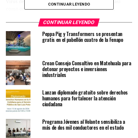
Virus del Papiloma Humano (VPH) y hepatitis C, así
CONTINUAR LEYENDO
como orientación en salud sexual y reproductiva,
lactancia materna, menstruación digna y atención a la
CONTINUAR LEYENDO
violencia de género. Estas acciones refuerzan el acceso a
servicios médicos con acciones sin límites para atender
Peppa Pig y Transformers se presentan
de manera directa a las mujeres potosinas.
gratis en el pabellón cuatro de la Fenapo
La estrategia forma parte de una política de salud
preventiva que acerca atención especializada a los
Crean Consejo Consultivo en Matehuala para
espacios comunitarios, reflejando el cambio que se vive y
detonar proyectos e inversiones
se siente al consolidar un modelo más cercano, accesible
industriales
y enfocado en la detección temprana de enfermedades.
Lanzan diplomado gratuito sobre derechos
humanos para fortalecer la atención
TEMAS RELACIONADOS
GOBIERNO DE SLP
ciudadana
YA VIENE
Gobierno estatal impulsa renovación de servicios del
ICAT con nueva sede
Programa Jóvenes al Volante sensibiliza a
más de dos mil conductores en el estado
NO TE PIERDAS
San Luis avanza en la construcción de espacios libres de