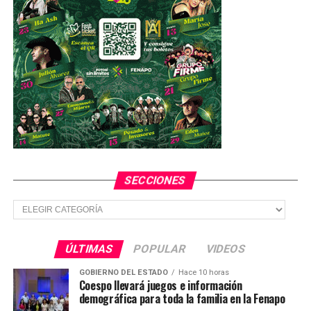
fracturadas
NO TE PIERDAS
SLP con el mayor crecimiento en salarios en México
SECCIONES
Secciones
ÚLTIMAS
POPULAR
VIDEOS
GOBIERNO DEL ESTADO
Hace 10 horas
Coespo llevará juegos e información
demográfica para toda la familia en la Fenapo