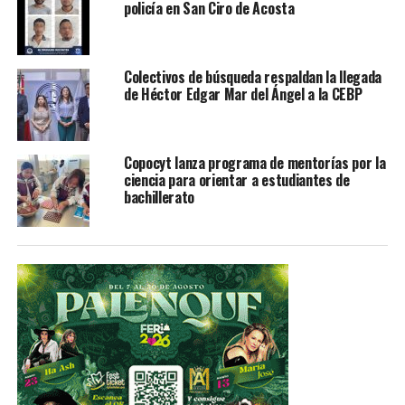
policía en San Ciro de Acosta
Luego de este evento, el presidente se traslada vía
terrestre al municipio de Loreto, en el estado de
Zacatecas, donde ayer por la tarde un joven de 22 años
Colectivos de búsqueda respaldan la llegada
“Servidor de la nación”, fue asesinado mientras
de Héctor Edgar Mar del Ángel a la CEBP
informaba a los adultos mayores sobre programas de
Bienestar Social.
Copocyt lanza programa de mentorías por la
TEMAS RELACIONADOS
FEATURED
ciencia para orientar a estudiantes de
bachillerato
YA VIENE
Ayuntamientos deberán apoyar a niños y jóvenes que
destaquen en diferentes áreas
NO TE PIERDAS
Fortalece programa Corazón Todito reunificar familias
potosinas en EUA