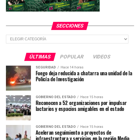
TEMAS RELACIONADOS
YA VIENE
Vuelca autobús de pasajeros en la carretera a
Matehuala; hay 10 heridos
SECCIONES
NO TE PIERDAS
Secciones
Reconocen el trabajo de los policías de investigación
ÚLTIMAS
POPULAR
VIDEOS
SEGURIDAD
Hace 14 horas
Fuego deja reducida a chatarra una unidad de la
Policía de Investigación
GOBIERNO DEL ESTADO
Hace 15 horas
Reconocen a 52 organizaciones por impulsar
lactarios y espacios amigables en el estado
GOBIERNO DEL ESTADO
Hace 15 horas
Aceleran seguimiento a proyectos de
infraestructura y servicios en la región Media