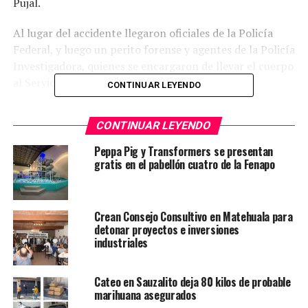
Pujal.
Al lugar del accidente llegaron oficiales de la Policía
Federal, y luego un perito forense y agentes de la Policía
Investigadora, quienes se encargaron de llevar el cuerpo
al Servicio Médico Legal.
CONTINUAR LEYENDO
TEMAS RELACIONADOS
FEATURED
CONTINUAR LEYENDO
YA VIENE
Peppa Pig y Transformers se presentan
Reconoce AEC a deportista vallense que destacó en el
gratis en el pabellón cuatro de la Fenapo
Exatlón de TV Azteca
NO TE PIERDAS
Falla en andamios provocó desplome en el nuevo brazo
Crean Consejo Consultivo en Matehuala para
del distribuidor Juárez
detonar proyectos e inversiones
industriales
Cateo en Sauzalito deja 80 kilos de probable
marihuana asegurados