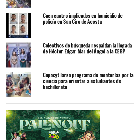
Daniel Castillo Noyola ha destacado también en ciclismo
de montaña profesional y participó en el 2010 en el
Caen cuatro implicados en homicidio de
circuito panamericano en Guatemala. En el año 2015
policía en San Ciro de Acosta
acudió al circuito en Europa y en 2017 participó en el
Panamericano en Colombia donde obtuvo medalla de
plata.
Colectivos de búsqueda respaldan la llegada
de Héctor Edgar Mar del Ángel a la CEBP
Entre sus metas se encuentra participar en los juegos
olímpicos.
Copocyt lanza programa de mentorías por la
TEMAS RELACIONADOS
FEATURED
ciencia para orientar a estudiantes de
bachillerato
YA VIENE
Invitan a Pedro Carrizales El Mijis a la fiesta brava
NO TE PIERDAS
Muere al estrellar su carro contra un cerro