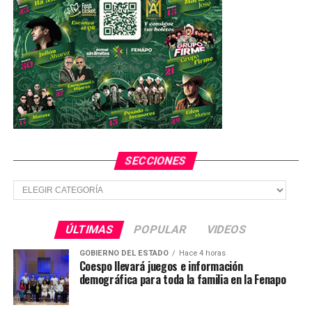
Potosí”
.
TEMAS RELACIONADOS
FEATURED
YA VIENE
Cae un Ómnibus de México en un arroyo; un potosino
viajaba en el autobús
NO TE PIERDAS
SEGE debe implementar programas para evitar
violaciones de niños en escuelas
SECCIONES
Secciones
ÚLTIMAS
POPULAR
VIDEOS
GOBIERNO DEL ESTADO
Hace 4 horas
Coespo llevará juegos e información
demográfica para toda la familia en la Fenapo