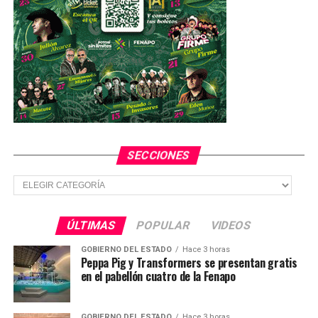
Urgen a lanzar programa piloto de “Transporte Rosa” en
SLP
SECCIONES
Secciones
ÚLTIMAS
POPULAR
VIDEOS
GOBIERNO DEL ESTADO
Hace 3 horas
Peppa Pig y Transformers se presentan gratis
en el pabellón cuatro de la Fenapo
GOBIERNO DEL ESTADO
Hace 3 horas