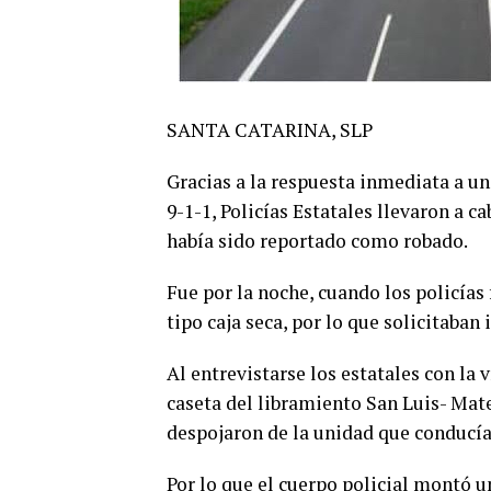
SANTA CATARINA,
SLP
Gracias a la respuesta inmediata a u
9-1-1, P
olicías Estatales llevaron a c
había sido reportado como robado
.
Fue p
or la noche,
cuando los policías
tipo caja seca
,
por lo que solicitaban
Al
entrevistarse los estatales
con la 
caseta del libramiento
San Luis- Mat
despojaron de la unidad que conducí
P
or lo que el cuerpo policial montó
u