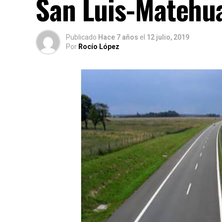
San Luis-Matehu
Publicado
Hace 7 años
el
12 julio, 2019
Por
Rocío López