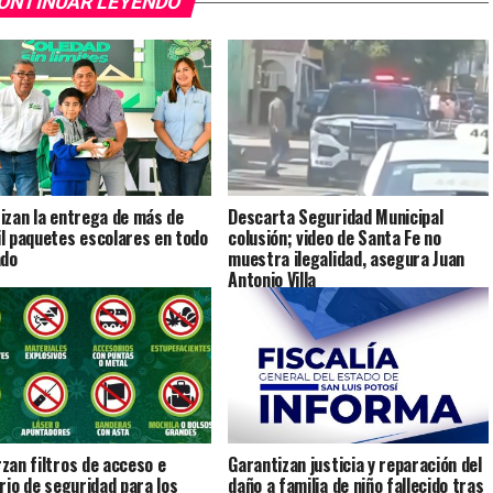
ONTINUAR LEYENDO
izan la entrega de más de
Descarta Seguridad Municipal
l paquetes escolares en todo
colusión; video de Santa Fe no
ado
muestra ilegalidad, asegura Juan
Antonio Villa
zan filtros de acceso e
Garantizan justicia y reparación del
ario de seguridad para los
daño a familia de niño fallecido tras