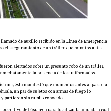
n llamado de
auxilio
rec
ibido en la Línea de Emergencia
abo
el aseguramiento de un tráiler
,
que minutos antes
 fueron
alertado
s sobre un presunto robo de un tráiler,
 inmediatamente la presencia de los uniformados.
víctima, ésta manifestó que momentos antes al pasar la
ehuala,
un par de sujetos con armas de fuego
lo
a
y partieron sin rumbo conocido.
n operativo de búsqueda
para localizar la unidad,
la cual